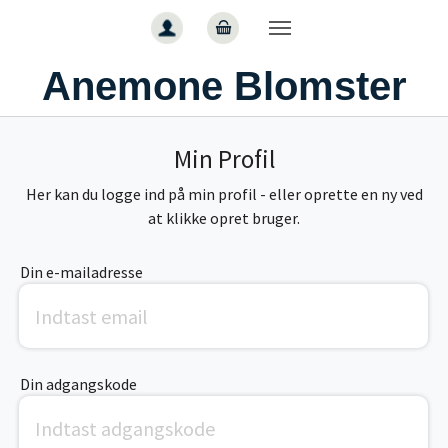
Gå til hoved-indhold
Anemone Blomster
Min Profil
Her kan du logge ind på min profil - eller oprette en ny ved
at klikke opret bruger.
Din e-mailadresse
Din adgangskode