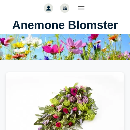
Gå til hoved-indhold
Anemone Blomster