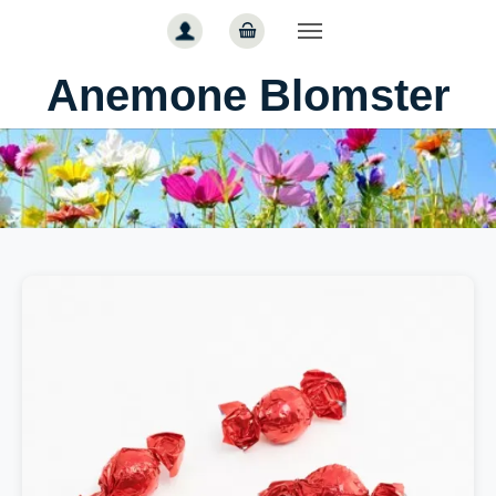
Gå til hoved-indhold
Anemone Blomster