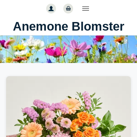
Gå til hoved-indhold
Anemone Blomster