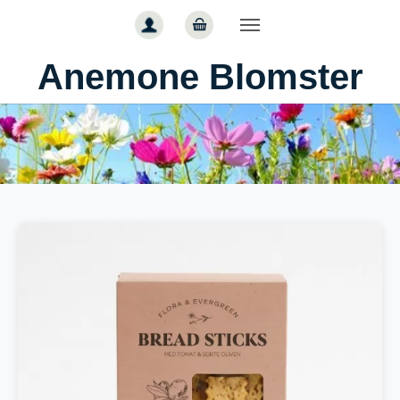
Gå til hoved-indhold
Anemone Blomster