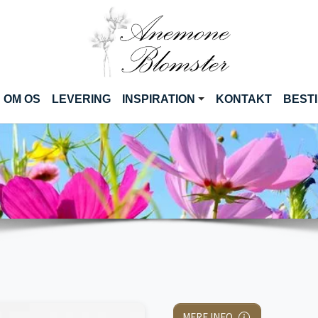
CURRENT)
OM OS
LEVERING
INSPIRATION
KONTAKT
BESTI
MERE INFO