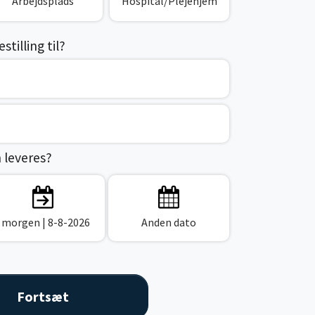
Arbejdsplads
Hospital/Plejehjem
tilling til?
n leveres?
I morgen
| 8-8-2026
Anden dato