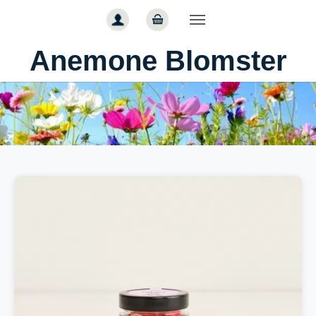
Gå til hoved-indhold
Anemone Blomster