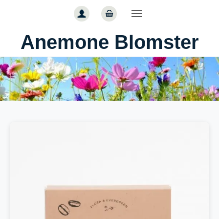
Gå til hoved-indhold
Anemone Blomster