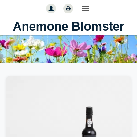
Gå til hoved-indhold
Anemone Blomster